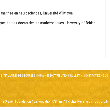
 maîtrise en neurosciences, Université d’Ottawa
que; études doctorales en mathématiques, University of British
NS
TITULAIRES DES BOURSES
DOMAINES D’ATTRIBUTION
BULLETIN
CONTACTEZ-NOUS
he O'Brien Foundation / La Fondation O'Brien. All Rights Reserved / Tous droits 