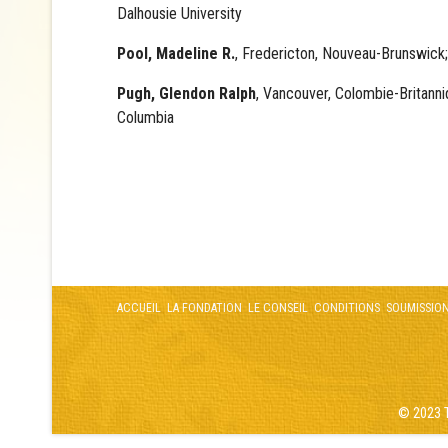
Dalhousie University
Pool, Madeline R.
, Fredericton, Nouveau-Brunswick;
Pugh, Glendon Ralph
, Vancouver, Colombie-Britanni
Columbia
ACCUEIL
LA FONDATION
LE CONSEIL
CONDITIONS
SOUMISSIO
© 2023 T