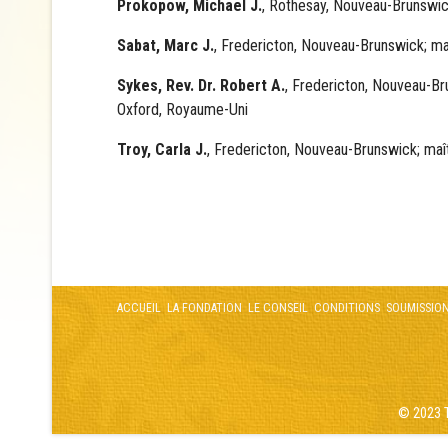
Prokopow, Michael J.
, Rothesay, Nouveau-Brunswick
Sabat, Marc J.
, Fredericton, Nouveau-Brunswick; maî
Sykes, Rev. Dr. Robert A.
, Fredericton, Nouveau-Br
Oxford, Royaume-Uni
Troy, Carla J.
, Fredericton, Nouveau-Brunswick; maît
ACCUEIL
LA FONDATION
LE CONSEIL
CONDITIONS
SOUMISSIO
© 2023 T