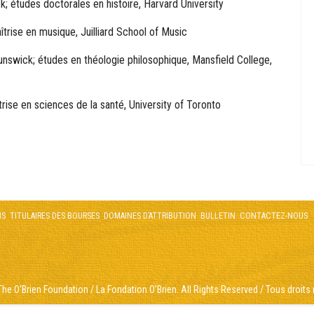
; études doctorales en histoire, Harvard University
trise en musique, Juilliard School of Music
unswick; études en théologie philosophique, Mansfield College,
rise en sciences de la santé, University of Toronto
NS
TITULAIRES DES BOURSES
DOMAINES D’ATTRIBUTION
BULLETIN
CONTACTEZ-NOUS
he O'Brien Foundation / La Fondation O'Brien. All Rights Reserved / Tous droits 