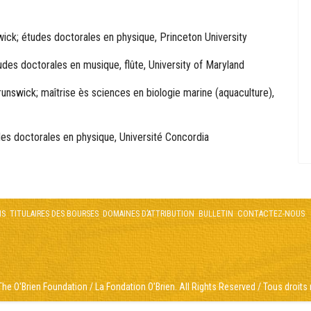
ick; études doctorales en physique, Princeton University
des doctorales en musique, flûte, University of Maryland
runswick; maîtrise ès sciences en biologie marine (aquaculture),
des doctorales en physique, Université Concordia
NS
TITULAIRES DES BOURSES
DOMAINES D’ATTRIBUTION
BULLETIN
CONTACTEZ-NOUS
he O'Brien Foundation / La Fondation O'Brien. All Rights Reserved / Tous droits 