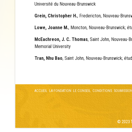
Université du Nouveau-Brunswick
Grein, Christopher H.
, Fredericton, Nouveau-Brunsw
Lowe, Joanne M.
, Moncton, Nouveau-Brunswick; étu
McEachreon, J. C. Thomas
, Saint John, Nouveau-B
Memorial University
Tran, Nhu Bao
, Saint John, Nouveau-Brunswick; étu
ACCUEIL
LA FONDATION
LE CONSEIL
CONDITIONS
SOUMISSIO
© 2023 T